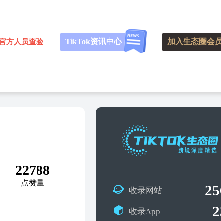
TikTok资讯中心
加入生态圈会
官方人员查验
5
22788
点赞量
25
收录网站
2
收录App