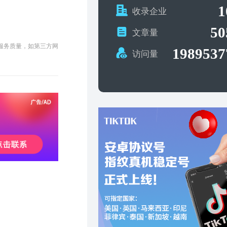
1
收录企业
50
文章量
及服务质量，如第三方网
1989537
访问量