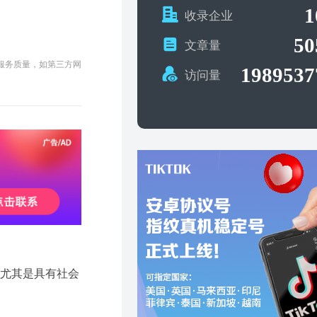
1
收录企业
50
文章量
及服务质量，如第三方网
1989537
访问量
，尤其是具有社会