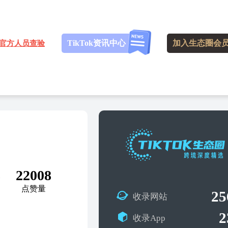
TikTok资讯中心
加入生态圈会
官方人员查验
8
22008
点赞量
25
收录网站
2
收录App