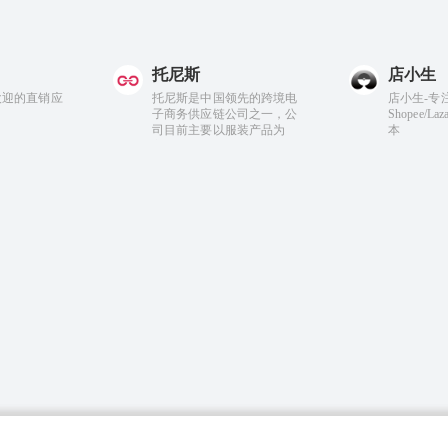
托尼斯
店小生
受欢迎的直销应
托尼斯是中国领先的跨境电
店小生-专
子商务供应链公司之一，公
Shopee/Laz
司目前主要以服装产品为
本
主。