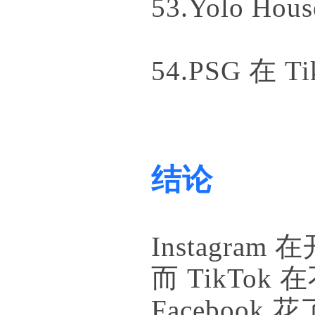
53.Yolo Ho
54.PSG 在 
结论
Instagra
而 TikT
Facebo