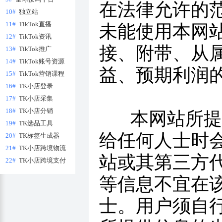
在法律允许的
10#
独立站
11#
TikTok直播
未能使用本网
12#
TikTok资讯
接、附带、从
13#
TikTok推广
14#
TikTok账号资源
益、预期利润
15#
TikTok营销课程
16#
TK小店登录
17#
TK小店采集
18#
TK小店分销
本网站所提供
19#
TK选品工具
给任何人士时
20#
TK标签生成器
21#
TK小店跨境物流
站或其第三方
22#
TK小店跨境支付
等信息不宜在
士。用户须自