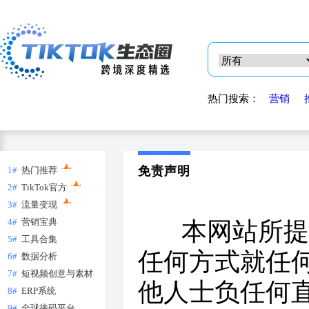
热门搜索：
营销
免责声明
1#
热门推荐
2#
TikTok官方
3#
流量变现
4#
营销宝典
本网站所提供
5#
工具合集
任何方式就任
6#
数据分析
7#
短视频创意与素材
他人士负任何
8#
ERP系统
9#
全球接码平台