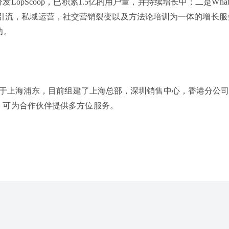
pScoop，已积累1.5亿的用户量，并持续增长中；二是What
台，社交引流，私域运营，社交营销裂变以及方法论培训为一体的增长
功。
部位于上海浦东，目前组建了上海总部，深圳销售中心，香港分公
，可为合作伙伴提供多方位服务。