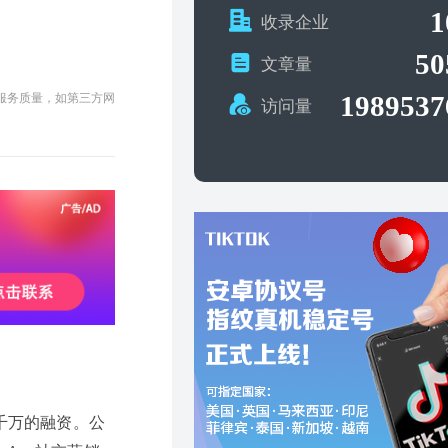
1
收录企业
50
文章量
1989537
及服务质量，如第三方网
访问量
千万的融资。公