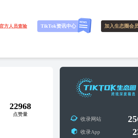
TikTok资讯中心
加入生态圈会
官方人员查验
1
22968
点赞量
25
收录网站
2
收录App