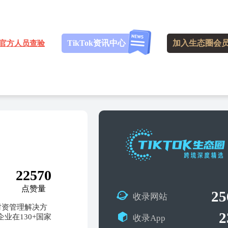
TikTok资讯中心
加入生态圈会
官方人员查验
1
22570
点赞量
25
收录网站
财资管理解决方
2
在130+国家
收录App