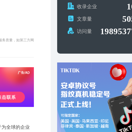
1
收录企业
50
文章量
1989537
访问量
及服务质量，如第三方网
力于为全球的企业