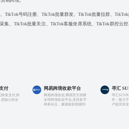
松营销跨境。
TikTok号码注册、TikTok批量群发、TikTok批量拉群、TikT
据采集、TikTok批量关注、TikTok客服坐席系统、TikTok群控云控
支付
网易跨境收款平台
寻汇 SU
一站式跨境支付,跨
网易跨境收款,网易官方持牌
寻汇SUNR
.您贴心的全
全球跨境收款平台,支持多币
年，致力
种多站点，极速收款秒级到
户提供安